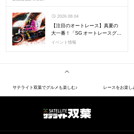
2026.08.04
【注目のオートレース】真夏の
大一番！「SG オートレースグラ
ンプリ」
イベント情報
サテライト双葉でグルメも楽しむ♪
レースをお楽し