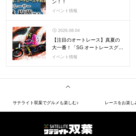
ン！！
イベント情報
2026.08.04
【注目のオートレース】真夏の
大一番！「SG オートレースグラ
ンプリ」
イベント情報
サテライト双葉でグルメも楽しむ♪
レースをお楽し